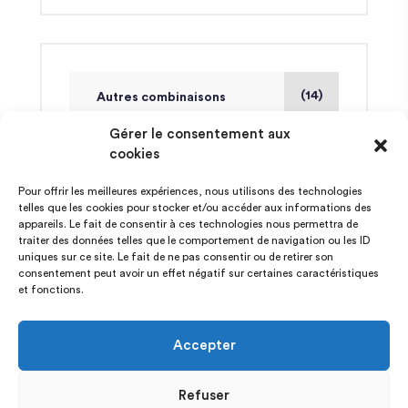
(14)
Autres combinaisons
Gérer le consentement aux
cookies
(14)
Finales
Pour offrir les meilleures expériences, nous utilisons des technologies
telles que les cookies pour stocker et/ou accéder aux informations des
(54)
Mat en 1 coup
appareils. Le fait de consentir à ces technologies nous permettra de
traiter des données telles que le comportement de navigation ou les ID
uniques sur ce site. Le fait de ne pas consentir ou de retirer son
(53)
Mat en 2 coups
consentement peut avoir un effet négatif sur certaines caractéristiques
et fonctions.
(52)
Mat en 3 coups
Accepter
(52)
Ouvertures
Refuser