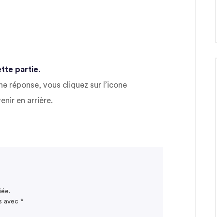
tte partie.
ne réponse, vous cliquez sur l’icone
enir en arrière.
iée.
és avec
*