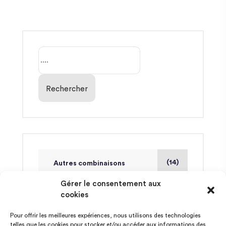
Rechercher
(14)
Autres combinaisons
Gérer le consentement aux
cookies
(14)
Finales
Pour offrir les meilleures expériences, nous utilisons des technologies
telles que les cookies pour stocker et/ou accéder aux informations des