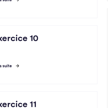
xercice 10
la suite
ercice 11