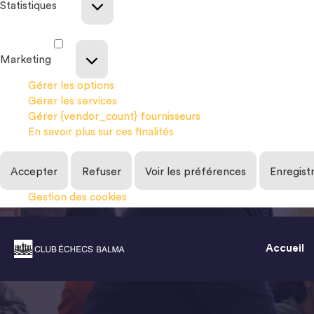
Statistiques
Marketing
Gérer les options
Gérer les services
Gérer {vendor_count} fournisseurs
En savoir plus sur ces finalités
Accepter
Refuser
Voir les préférences
Enregist
Gestion des cookies
Accueil